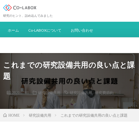
研究のヒント、詰め込んでみました
ホーム
Co-LABOXについて
お問い合わせ
これまでの研究設備共用の良い点と課
題
2020.07.01
研究設備共用
研究設備共用
,
研究費節約
研究設備共用
これまでの研究設備共用の良い点と課題
HOME