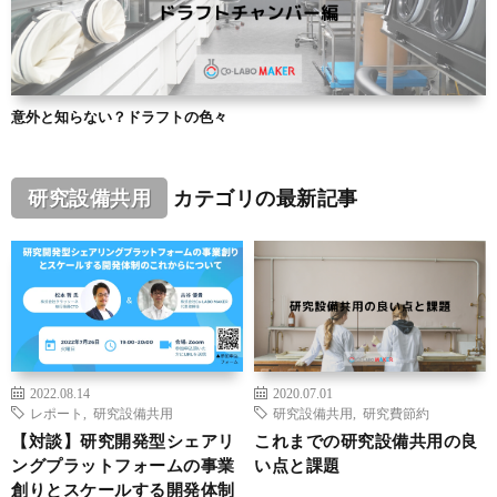
意外と知らない？ドラフトの色々
研究設備共用
カテゴリの最新記事
2022.08.14
2020.07.01
レポート
,
研究設備共用
研究設備共用
,
研究費節約
【対談】研究開発型シェアリ
これまでの研究設備共用の良
ングプラットフォームの事業
い点と課題
創りとスケールする開発体制