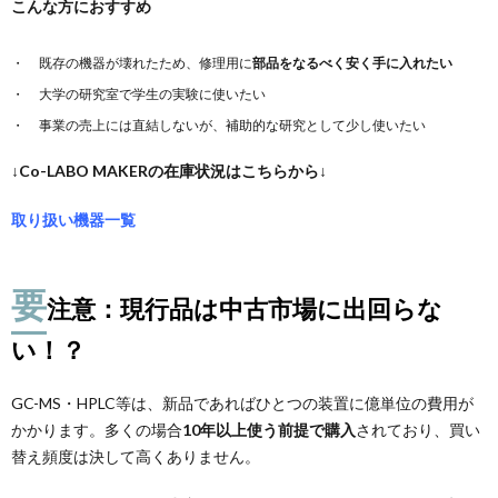
こんな方におすすめ
既存の機器が壊れたため、修理用に
部品をなるべく安く手に入れたい
大学の研究室で学生の実験に使いたい
事業の売上には直結しないが、補助的な研究として少し使いたい
↓Co-LABO MAKERの在庫状況はこちらから↓
取り扱い機器一覧
要
注意：現行品は中古市場に出回らな
い！？
GC-MS・HPLC等は、新品であればひとつの装置に億単位の費用が
かかります。多くの場合
10年以上使う前提で購入
されており、買い
替え頻度は決して高くありません。