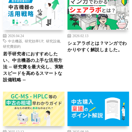
2026.04.24
2026.02.13
中古機器
,
研究効率UP
,
研究設備
,
シェアラボとは？マンガでわ
研究費節約
かりやすく解説しました。
若手研究者におすすめした
い、中古機器の上手な活用方
法 — 研究費を最大化し、実験
スピードを高めるスマートな
設備戦略 —
2025.12.12
2025.08.19