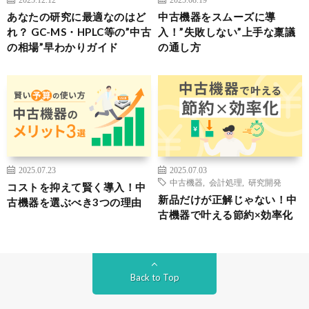
あなたの研究に最適なのはど
中古機器をスムーズに導
れ？ GC-MS・HPLC等の”中古
入！”失敗しない”上手な稟議
の相場”早わかりガイド
の通し方
2025.07.23
2025.07.03
中古機器
,
会計処理
,
研究開発
コストを抑えて賢く導入！中
新品だけが正解じゃない！中
古機器を選ぶべき3つの理由
古機器で叶える節約×効率化
Back to Top